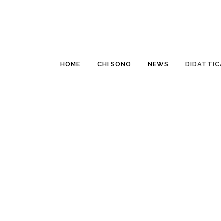
HOME
CHI SONO
NEWS
DIDATTIC
ARTE GRECA
Appunti per la scuola superiore LE CIVILTA’ PRE
ELLENICHE ARTE GRECA – DALLE ORIGINI