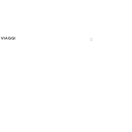
VIAGGI
I: ARTE E STORIA
ER LA SCUOLA SUPERIORE Egizi:
o artistici Egizi: Fortuna critica Egizi: I