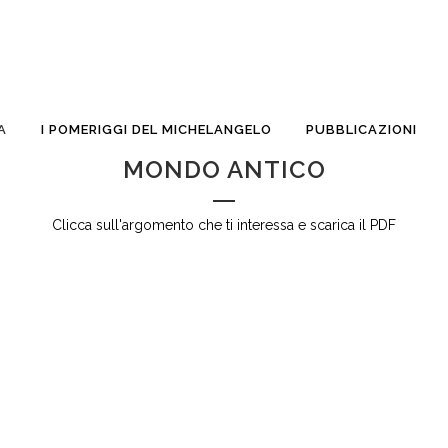
A
I POMERIGGI DEL MICHELANGELO
PUBBLICAZIONI
MONDO ANTICO
Clicca sull'argomento che ti interessa e scarica il PDF
GLI ETRUSCHI: ARTE E STORIA
GLI EGIZ
-
APPUNTI PER LA SCUOLA SUPERIORE GLI
APPUNTI P
ETRUSCHI: Cenni storico-artistici GLI ETRUSCHI:
Cenni storic