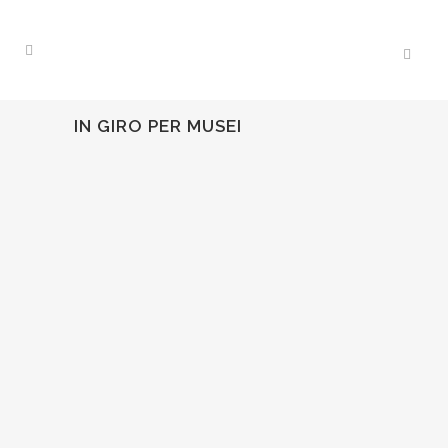
IN GIRO PER MUSEI
GLI ETRUSCHI AL MUSEO
ARCHEOLOGICO DI FIRENZE
PROPOSTA DIDATTICA PER LA SCUO...
16 Dicembre, 2019