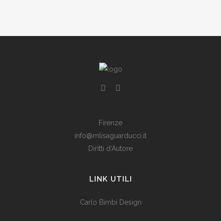
18 Febbraio, 2020
Firenze
info@mlisaguarducci.it
Diritti d’Autore
LINK UTILI
Carlo Bimbi Design